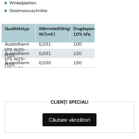
Winkelplatten
Gesimsezuschnitte
Qualitätstyp
Wärmeleitfähigkeit λ
Druckspannung
Zulässige
D
W/(mK)
10% kPa
Druckbelastbark
kPa
Austrotherm
0,031
100
20
EPS W20-
Austrotherm
0,031
120
30
PLUS
EPS W25-
Austrotherm
0,030
150
40
PLUS
EPS W30-
PLUS
CLIENȚI SPECIALI
Căutare vânzători