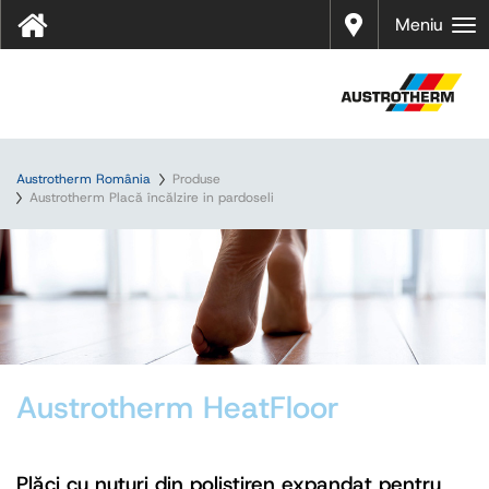
Distrib
Meniu
uitori
Austrotherm România
Produse
Austrotherm Placă încălzire in pardoseli
Austrotherm HeatFloor
Plăci cu nuturi din polistiren expandat pentru