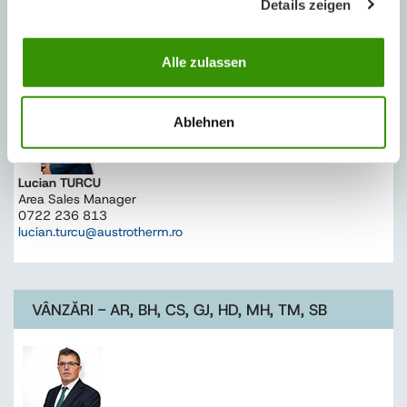
Details zeigen
VÂNZĂRI - AB, BN, CJ, MM, MS, SM, SJ, HR
Alle zulassen
Ablehnen
Lucian TURCU
Area Sales Manager
0722 236 813
lucian.turcu@austrotherm.ro
VÂNZĂRI - AR, BH, CS, GJ, HD, MH, TM, SB