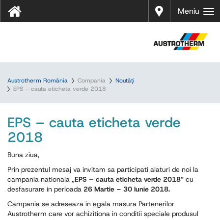
Distrib
Meniu
uitori
Austrotherm România
Compania
Noutăți
EPS – cauta eticheta verde 2018
EPS – cauta eticheta verde
2018
Buna ziua,
Prin prezentul mesaj va invitam sa participati alaturi de noi la
campania nationala
„EPS – cauta eticheta verde 2018”
cu
desfasurare in perioada
26 Martie – 30 Iunie 2018.
Campania se adreseaza in egala masura Partenerilor
Austrotherm care vor achizitiona in conditii speciale produsul