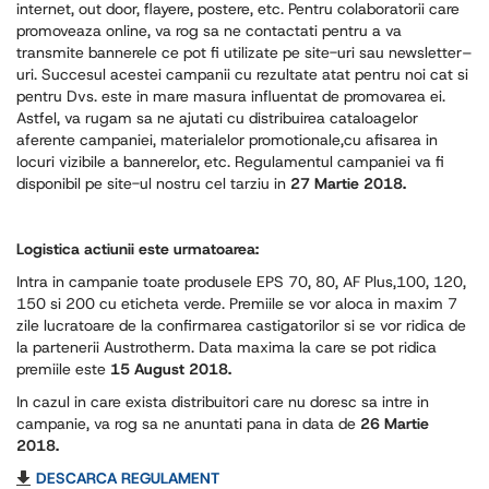
internet, out door, flayere, postere, etc. Pentru colaboratorii care
promoveaza online, va rog sa ne contactati pentru a va
transmite bannerele ce pot fi utilizate pe site-uri sau newsletter–
uri. Succesul acestei campanii cu rezultate atat pentru noi cat si
pentru Dvs. este in mare masura influentat de promovarea ei.
Astfel, va rugam sa ne ajutati cu distribuirea cataloagelor
aferente campaniei, materialelor promotionale,cu afisarea in
locuri vizibile a bannerelor, etc. Regulamentul campaniei va fi
disponibil pe site-ul nostru cel tarziu in
27 Martie 2018.
Logistica actiunii este urmatoarea:
Intra in campanie toate produsele EPS 70, 80, AF Plus,100, 120,
150 si 200 cu eticheta verde. Premiile se vor aloca in maxim 7
zile lucratoare de la confirmarea castigatorilor si se vor ridica de
la partenerii Austrotherm. Data maxima la care se pot ridica
premiile este
15 August 2018.
In cazul in care exista distribuitori care nu doresc sa intre in
campanie, va rog sa ne anuntati pana in data de
26 Martie
2018.
DESCARCA REGULAMENT