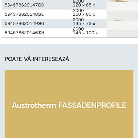
2000
5945786201478
SD
120 x 65 x
2000
5945786201485
SE
150 x 80 x
2000
5945786201492
SG
135 x 73 x
2000
5945786201461
SH
145 x 100 x
2000
POATE VĂ INTERESEAZĂ