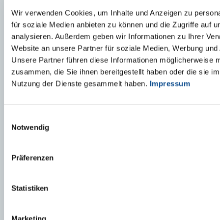
Wir verwenden Cookies, um Inhalte und Anzeigen zu persona
für soziale Medien anbieten zu können und die Zugriffe auf 
analysieren. Außerdem geben wir Informationen zu Ihrer Ve
Website an unsere Partner für soziale Medien, Werbung und 
Unsere Partner führen diese Informationen möglicherweise m
Lucian TURCU
zusammen, die Sie ihnen bereitgestellt haben oder die sie i
Area Sales Manager
Nutzung der Dienste gesammelt haben.
Impressum
0722 236 813
lucian.turcu@austrotherm.ro
Einwilligungsauswahl
Notwendig
VÂNZĂRI - AR, BH, CS, GJ, HD, MH, TM, SB
Präferenzen
Statistiken
Attila HERCSIK
Marketing