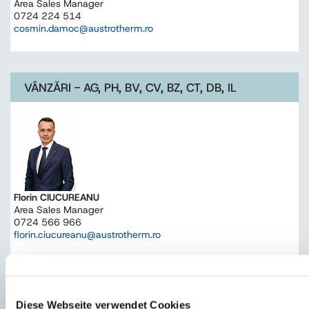
Area Sales Manager
0724 224 514
cosmin.damoc@austrotherm.ro
VÂNZĂRI - AG, PH, BV, CV, BZ, CT, DB, IL
Florin CIUCUREANU
Area Sales Manager
0724 566 966
florin.ciucureanu@austrotherm.ro
VÂNZĂRI - AB, BN, CJ, MM, MS, SM, SJ, HR
Diese Webseite verwendet Cookies