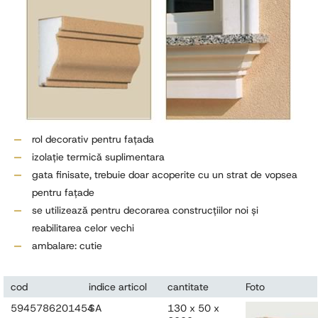
rol decorativ pentru faţada
izolaţie termică suplimentara
gata finisate, trebuie doar acoperite cu un strat de vopsea
pentru faţade
se utilizează pentru decorarea construcţiilor noi şi
reabilitarea celor vechi
ambalare: cutie
cod
indice articol
cantitate
Foto
5945786201454
SA
130 x 50 x