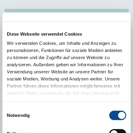
DESCĂRCĂRI
Diese Webseite verwendet Cookies
Leistungserklärung Austrotherm EPS F u. Leibung
Wir verwenden Cookies, um Inhalte und Anzeigen zu
Produktdatenblatt Austrotherm EPS F Flexible Radiusplatte
personalisieren, Funktionen für soziale Medien anbieten
zu können und die Zugriffe auf unsere Website zu
analysieren. Außerdem geben wir Informationen zu Ihrer
Verwendung unserer Website an unsere Partner für
TECHNISCHE BERATUNG
soziale Medien, Werbung und Analysen weiter. Unsere
Partner führen diese Informationen möglicherweise mit
weiteren Daten zusammen, die Sie ihnen bereitgestellt
haben oder die sie im Rahmen Ihrer Nutzung der Dienste
gesammelt haben.
Impressum
Einwilligungsauswahl
Notwendig