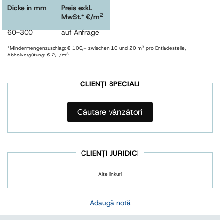
Dicke in mm
Preis exkl.
2
MwSt.* €/m
60-300
auf Anfrage
3
*Mindermengenzuschlag: € 100,– zwischen 10 und 20 m
pro Entladestelle,
3
Abholvergütung: € 2,–/m
CLIENȚI SPECIALI
Căutare vânzători
CLIENȚI JURIDICI
Alte linkuri
Adaugă notă