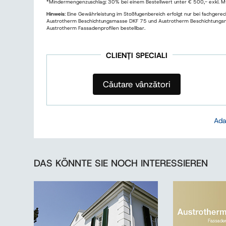
*Mindermengenzuschlag: 30% bei einem Bestellwert unter € 500,- exkl. M
Hinweis
: Eine Gewährleistung im Stoßfugenbereich erfolgt nur bei fachge
Austrotherm Beschichtungsmasse DKF 75 und Austrotherm Beschichtungsmass
Austrotherm Fassadenprofilen bestellbar.
CLIENȚI SPECIALI
Căutare vânzători
Ada
DAS KÖNNTE SIE NOCH INTERESSIEREN