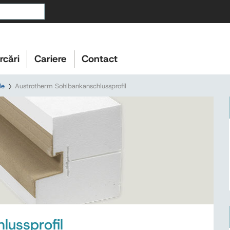
rcări
Cariere
Contact
le
Austrotherm Sohlbankanschlussprofil
ussprofil