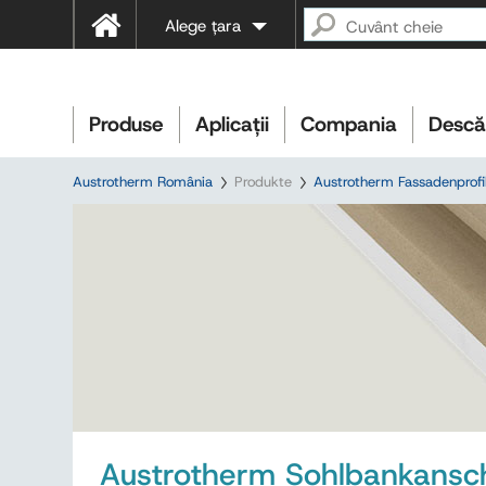
Alege țara
Produse
Aplicații
Compania
Descă
Austrotherm România
Produkte
Austrotherm Fassadenprofi
Austrotherm Sohlbankanschl