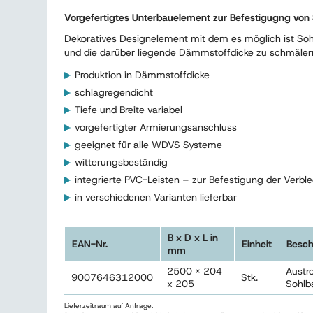
Vorgefertigtes Unterbauelement zur Befestigugng von
Dekoratives Designelement mit dem es möglich ist Soh
und die darüber liegende Dämmstoffdicke zu schmäler
Produktion in Dämmstoffdicke
schlagregendicht
Tiefe und Breite variabel
vorgefertigter Armierungsanschluss
geeignet für alle WDVS Systeme
witterungsbeständig
integrierte PVC-Leisten – zur Befestigung der Verbl
in verschiedenen Varianten lieferbar
B x D x L in
EAN-Nr.
Einheit
Besch
mm
2500 x 204
Austr
9007646312000
Stk.
x 205
Sohlb
Lieferzeitraum auf Anfrage.