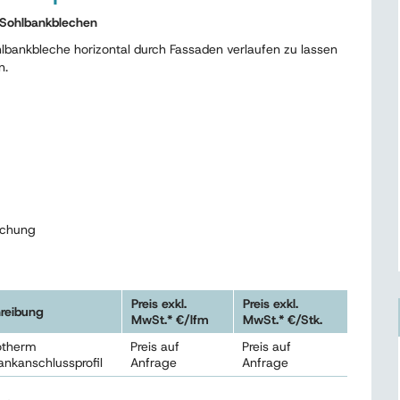
 Sohlbankblechen
lbankbleche horizontal durch Fassaden verlaufen zu lassen
n.
echung
Preis exkl.
Preis exkl.
reibung
MwSt.* €/lfm
MwSt.* €/Stk.
otherm
Preis auf
Preis auf
ankanschlussprofil
Anfrage
Anfrage