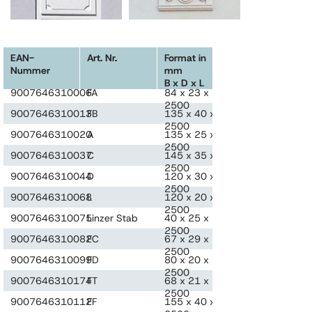
EAN-
Art. Nr.
Format in
Einheit
Nummer
mm
B x D x L
9007646310006
FA
84 x 23 x
Stk.
2500
9007646310013
FB
135 x 40 x
Stk.
2500
9007646310020
A
135 x 25 x
Stk.
2500
9007646310037
C
145 x 35 x
Stk.
2500
9007646310044
D
120 x 30 x
Stk.
2500
9007646310068
L
120 x 20 x
Stk.
2500
9007646310075
Linzer Stab
40 x 25 x
Stk.
2500
9007646310082
FC
67 x 29 x
Stk.
2500
9007646310099
FD
80 x 20 x
Stk.
2500
9007646310174
FT
68 x 21 x
Stk.
2500
9007646310112
FF
155 x 40 x
Stk.