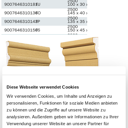
2500
9007646310181
FU
100 x 30 x
Stk.
2500
9007646310136
FO
145 x 40 x
Stk.
2500
9007646310143
FP
135 x 35 x
Stk.
2500
9007646310150
FS
150 x 45 x
Stk.
2500
FA
FB
Diese Webseite verwendet Cookies
Wir verwenden Cookies, um Inhalte und Anzeigen zu
personalisieren, Funktionen für soziale Medien anbieten
zu können und die Zugriffe auf unsere Website zu
analysieren. Außerdem geben wir Informationen zu Ihrer
A
C
Verwendung unserer Website an unsere Partner für