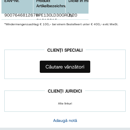
EAN-Nr.
Produkt
Dicke in mm
Breite in mm
Artikelbezeichnung
9007646812678
HPE130LD30GRÜN
1,20
1000
01210015
*Mindermengenzuschlag: € 100,– bei einem Bestellwert unter € 400,- exkl. MwSt.
CLIENȚI SPECIALI
Căutare vânzători
CLIENȚI JURIDICI
Alte linkuri
Adaugă notă