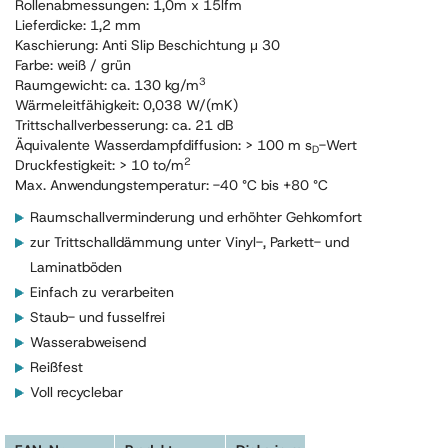
Rollenabmessungen: 1,0m x 15lfm
Lieferdicke: 1,2 mm
Kaschierung: Anti Slip Beschichtung μ 30
Farbe: weiß / grün
3
Raumgewicht: ca. 130 kg/m
Wärmeleitfähigkeit: 0,038 W/(mK)
Trittschallverbesserung: ca. 21 dB
Äquivalente Wasserdampfdiffusion: > 100 m s
-Wert
D
2
Druckfestigkeit: > 10 to/m
Max. Anwendungstemperatur: -40 °C bis +80 °C
Raumschallverminderung und erhöhter Gehkomfort
zur Trittschalldämmung unter Vinyl-, Parkett- und
Laminatböden
Einfach zu verarbeiten
Staub- und fusselfrei
Wasserabweisend
Reißfest
Voll recyclebar