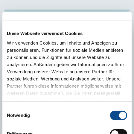
DESCĂRCĂRI
Diese Webseite verwendet Cookies
Prospekt PE-Schaumfolien
Wir verwenden Cookies, um Inhalte und Anzeigen zu
Produktdatenblatt Austrotherm PE 130
personalisieren, Funktionen für soziale Medien anbieten
zu können und die Zugriffe auf unsere Website zu
analysieren. Außerdem geben wir Informationen zu Ihrer
Verwendung unserer Website an unsere Partner für
ANSPRECHPARTNER
soziale Medien, Werbung und Analysen weiter. Unsere
Partner führen diese Informationen möglicherweise mit
weiteren Daten zusammen, die Sie ihnen bereitgestellt
haben oder die sie im Rahmen Ihrer Nutzung der Dienste
gesammelt haben.
Impressum
Einwilligungsauswahl
Notwendig
Werner Leinweber
Spartenleiter
Präferenzen