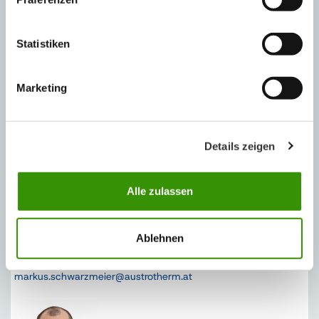
Tel.: +43 664/3365085
werner.leinweber@austrotherm.at
Statistiken
Marketing
TECHNISCHE BERATUNG
Details zeigen
Alle zulassen
Ablehnen
Ing. Markus Schwarzmeier
Produktmanagement
Tel.: +43 2633/401-141
markus.schwarzmeier@austrotherm.at