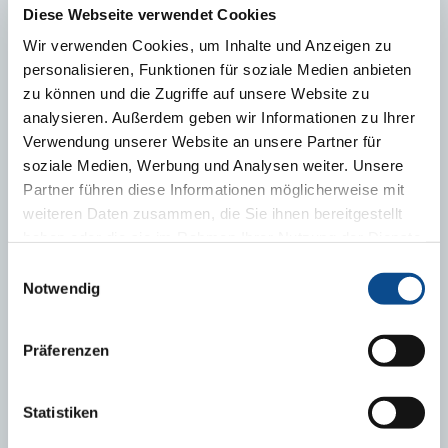
Diese Webseite verwendet Cookies
Ing. Markus Schwarzmeier
Wir verwenden Cookies, um Inhalte und Anzeigen zu
Produktmanagement
personalisieren, Funktionen für soziale Medien anbieten
Tel.: +43 2633/401-141
markus.schwarzmeier@austrotherm.at
zu können und die Zugriffe auf unsere Website zu
analysieren. Außerdem geben wir Informationen zu Ihrer
Verwendung unserer Website an unsere Partner für
soziale Medien, Werbung und Analysen weiter. Unsere
Partner führen diese Informationen möglicherweise mit
weiteren Daten zusammen, die Sie ihnen bereitgestellt
haben oder die sie im Rahmen Ihrer Nutzung der Dienste
gesammelt haben.
Impressum
Einwilligungsauswahl
Franz Tauchner
Notwendig
Anwendungstechnik und Reklamationsbearbeitung
Tel.: +43 2633/401-142
franz.tauchner@austrotherm.at
Präferenzen
Statistiken
DISPOSITION