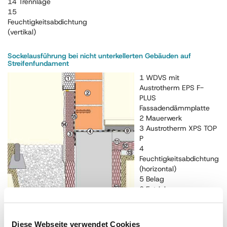
14 Trennlage
15
Feuchtigkeitsabdichtung
(vertikal)
Sockelausführung bei nicht unterkellerten Gebäuden auf
Streifenfundament
1 WDVS mit
Austrotherm EPS F-
PLUS
Fassadendämmplatte
2 Mauerwerk
3 Austrotherm XPS TOP
P
4
Feuchtigkeitsabdichtung
(horizontal)
5 Belag
6 Estrich
7 Austrotherm PE-
Schaumfolie
8 Austrotherm EPS
Diese Webseite verwendet Cookies