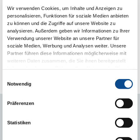
T650-PLUS
Trittschalldämmplatte
Wir verwenden Cookies, um Inhalte und Anzeigen zu
9
personalisieren, Funktionen für soziale Medien anbieten
Feuchtigkeitsabdichtung
zu können und die Zugriffe auf unsere Website zu
10 Fundamentplatte
analysieren. Außerdem geben wir Informationen zu Ihrer
11 Trennlage
Verwendung unserer Website an unsere Partner für
12 Austrotherm XPS
TOP 30, Austrotherm
soziale Medien, Werbung und Analysen weiter. Unsere
XPS TOP 50
Partner führen diese Informationen möglicherweise mit
13 Sauberkeitsschicht
weiteren Daten zusammen, die Sie ihnen bereitgestellt
14 Trennlage
haben oder die sie im Rahmen Ihrer Nutzung der Dienste
15
gesammelt haben.
Impressum
Feuchtigkeitsabdichtung
Einwilligungsauswahl
(vertikal)
Notwendig
Präferenzen
DAS KÖNNTE SIE NOCH INTERESSIEREN
Statistiken