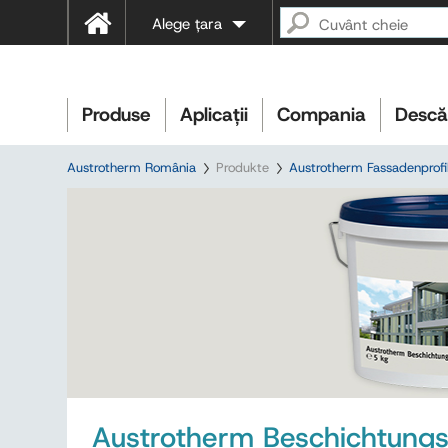
Alege țara
Produse
Aplicații
Compania
Descă
Austrotherm România
Produkte
Austrotherm Fassadenprofi
Austrotherm Beschichtung