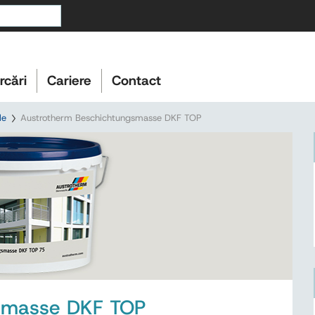
rcări
Cariere
Contact
le
Austrotherm Beschichtungsmasse DKF TOP
smasse DKF TOP