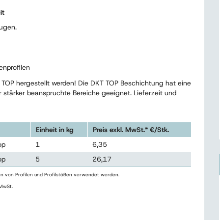
it
Fugen.
nprofilen
 TOP hergestellt werden! Die DKT TOP Beschichtung hat eine
ür stärker beanspruchte Bereiche geeignet. Lieferzeit und
Einheit in kg
Preis exkl. MwSt.* €/Stk.
op
1
6,35
op
5
26,17
n von Profilen und Profilstößen verwendet werden.
 MwSt.