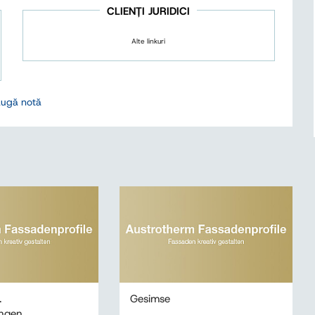
CLIENȚI JURIDICI
Alte linkuri
ugă notă
.
Gesimse
ngen