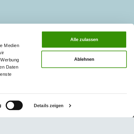
Alle zulassen
le Medien
ir
Ablehnen
, Werbung
ren Daten
ienste
g
Details zeigen
© 2026 Austrotherm