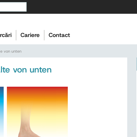
rcări
Cariere
Contact
 von unten
e von unten