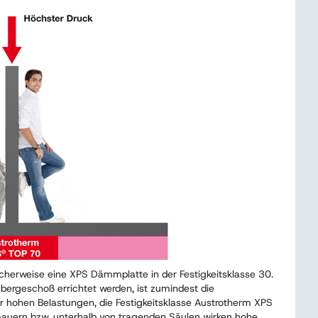
cherweise eine XPS Dämmplatte in der Festigkeitsklasse 30.
bergeschoß errichtet werden, ist zumindest die
r hohen Belastungen, die Festigkeitsklasse Austrotherm XPS
auern bzw. unterhalb von tragenden Säulen wirken hohe