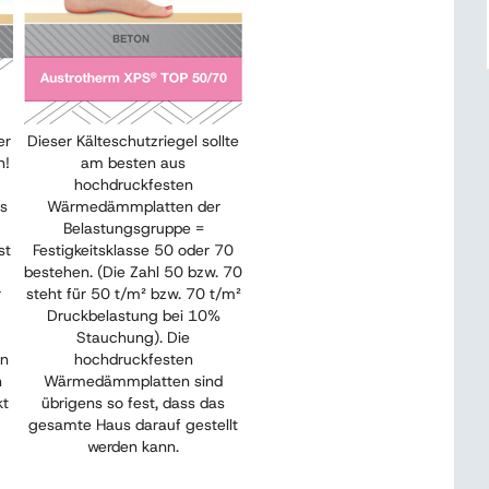
er
Dieser Kälteschutzriegel sollte
n!
am besten aus
hochdruckfesten
as
Wärmedämmplatten der
Belastungsgruppe =
st
Festigkeitsklasse 50 oder 70
bestehen. (Die Zahl 50 bzw. 70
r
steht für 50 t/m² bzw. 70 t/m²
z
Druckbelastung bei 10%
Stauchung). Die
en
hochdruckfesten
n
Wärmedämmplatten sind
kt
übrigens so fest, dass das
gesamte Haus darauf gestellt
werden kann.
,