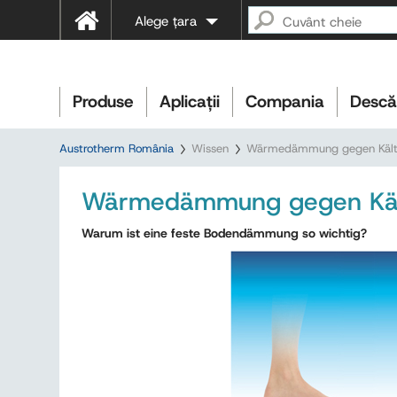
Alege țara
Produse
Aplicații
Compania
Descă
Austrotherm România
Wissen
Wärmedämmung gegen Kälte
Wärmedämmung gegen Kält
Warum ist eine feste Bodendämmung so wichtig?