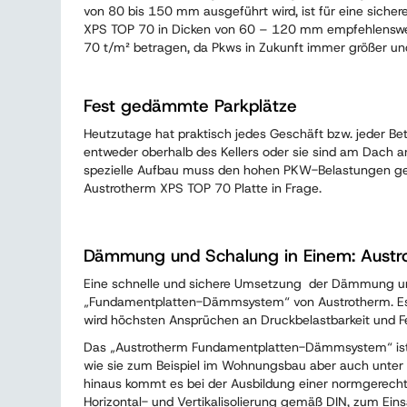
von 80 bis 150 mm ausgeführt wird, ist für eine siche
XPS TOP 70 in Dicken von 60 – 120 mm empfehlenswert
70 t/m² betragen, da Pkws in Zukunft immer größer un
Fest gedämmte Parkplätze
Heutzutage hat praktisch jedes Geschäft bzw. jeder Bet
entweder oberhalb des Kellers oder sie sind am Dach 
spezielle Aufbau muss den hohen PKW-Belastungen ger
Austrotherm XPS TOP 70 Platte in Frage.
Dämmung und Schalung in Einem: Aust
Eine schnelle und sichere Umsetzung der Dämmung unt
„Fundamentplatten-Dämmsystem“ von Austrotherm. E
wird höchsten Ansprüchen an Druckbelastbarkeit und F
Das „Austrotherm Fundamentplatten-Dämmsystem“ ist sp
wie sie zum Beispiel im Wohnungsbau aber auch unter 
hinaus kommt es bei der Ausbildung einer normgerechte
Horizontal- und Vertikalisolierung gemäß DIN, zum Ein