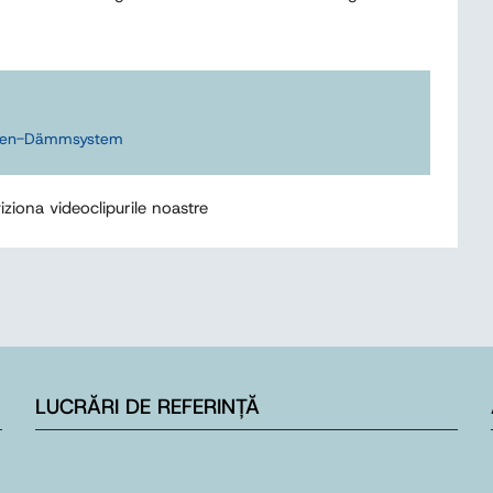
tten-Dämmsystem
iziona videoclipurile noastre
LUCRĂRI DE REFERINȚĂ