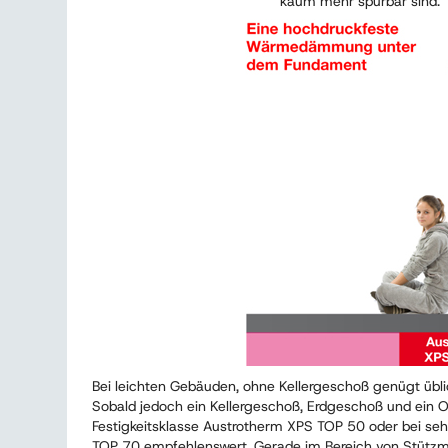
kaum mehr spürbar sind.
Bei leichten Gebäuden, ohne Kellergeschoß genügt übli
Sobald jedoch ein Kellergeschoß, Erdgeschoß und ein O
Festigkeitsklasse Austrotherm XPS TOP 50 oder bei seh
TOP 70 empfehlenswert. Gerade im Bereich von Stützm